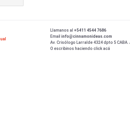
Llamanos al
+5411 4544 7686
Email
info@cinnamonideas.com
sual
Av. Crisólogo Larralde 4324 dpto 5 CABA.
O escribinos haciendo click acá